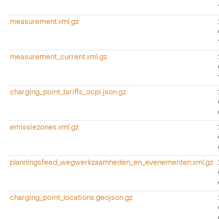
measurement.xml.gz
measurement_current.xml.gz
charging_point_tariffs_ocpi.json.gz
emissiezones.xml.gz
planningsfeed_wegwerkzaamheden_en_evenementen.xml.gz
charging_point_locations.geojson.gz