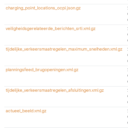
charging_point_locations_ocpi.json.gz
veiligheidsgerelateerde_berichten_srti.xml.gz
tijdelijke_verkeersmaatregelen_maximum_snelheden.xml.gz
planningsfeed_brugopeningen.xml.gz
tijdelijke_verkeersmaatregelen_afsluitingen.xml.gz
actueel_beeld.xml.gz