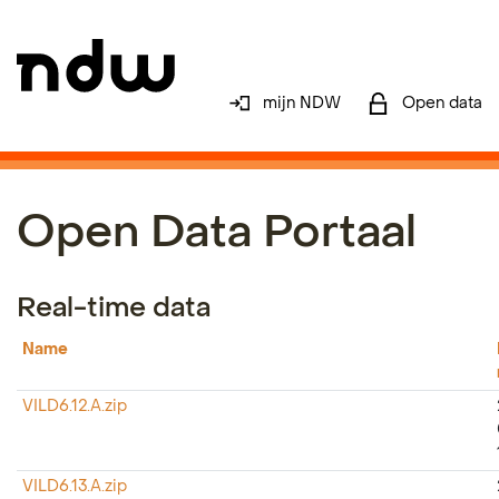
mijn NDW
Open data
Open Data Portaal
Real-time data
Name
VILD6.12.A.zip
VILD6.13.A.zip