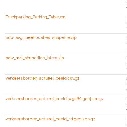
Truckparking_Parking_Table.xml
ndw_avg_meetlocaties_shapefile.zip
ndw_msi_shapefiles_latest.zip
verkeersborden_actueel_beeld.csv.gz
verkeersborden_actueel_beeld_wgs84.geojson.gz
verkeersborden_actueel_beeld_rd.geojson.gz