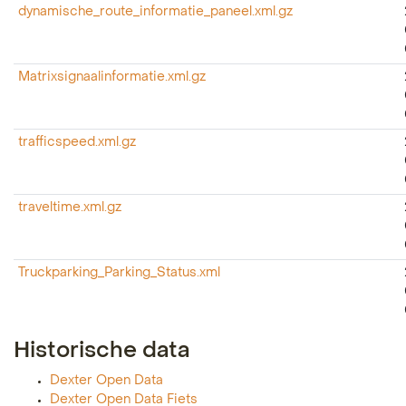
dynamische_route_informatie_paneel.xml.gz
Matrixsignaalinformatie.xml.gz
trafficspeed.xml.gz
traveltime.xml.gz
Truckparking_Parking_Status.xml
Historische data
Dexter Open Data
Dexter Open Data Fiets